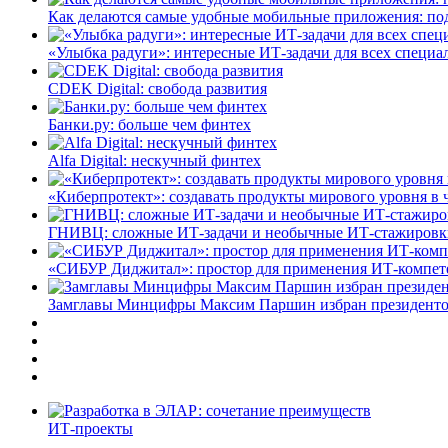
Как делаются самые удобные мобильные приложения: по
«Улыбка радуги»: интересные ИТ-задачи для всех специа
CDEK Digital: свобода развития
Банки.ру: больше чем финтех
Alfa Digital: нескучный финтех
«Киберпротект»: создавать продукты мирового уровня в
ГНИВЦ: сложные ИТ‑задачи и необычные ИТ‑стажировк
«СИБУР Диджитал»: простор для применения ИТ-компе
Замглавы Минцифры Максим Паршин избран президенто
ИТ-проекты