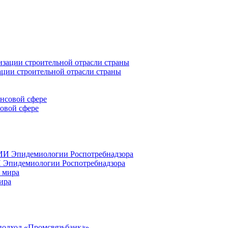
ации строительной отрасли страны
совой сфере
 Эпидемиологии Роспотребнадзора
ира