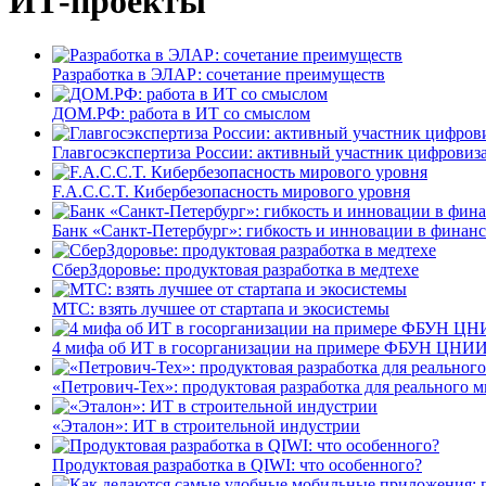
ИТ-проекты
Разработка в ЭЛАР: сочетание преимуществ
ДОМ.РФ: работа в ИТ со смыслом
Главгосэкспертиза России: активный участник цифровиз
F.A.C.C.T. Кибербезопасность мирового уровня
Банк «Санкт-Петербург»: гибкость и инновации в финан
СберЗдоровье: продуктовая разработка в медтехе
МТС: взять лучшее от стартапа и экосистемы
4 мифа об ИТ в госорганизации на примере ФБУН ЦНИИ
«Петрович-Тех»: продуктовая разработка для реального м
«Эталон»: ИТ в строительной индустрии
Продуктовая разработка в QIWI: что особенного?