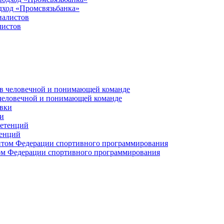
дход «Промсвязьбанка»
листов
 человечной и понимающей команде
и
тенций
м Федерации спортивного программирования