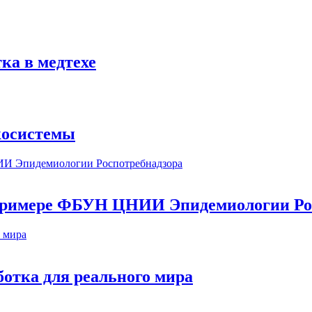
ка в медтехе
косистемы
а примере ФБУН ЦНИИ Эпидемиологии Ро
ботка для реального мира